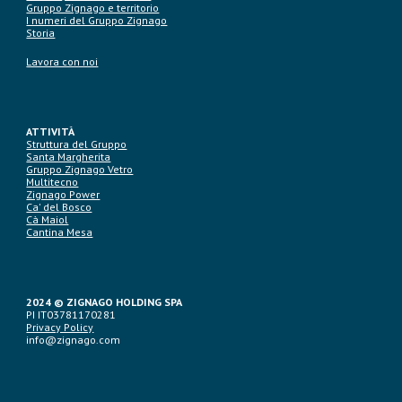
Gruppo Zignago e territorio
I numeri del Gruppo Zignago
Storia
Lavora con noi
ATTIVITÀ
Struttura del Gruppo
Santa Margherita
Gruppo Zignago Vetro
Multitecno
Zignago Power
Ca' del Bosco
Cà Maiol
Cantina Mesa
2024 © ZIGNAGO HOLDING SPA
PI IT03781170281
Privacy Policy
info@zignago.com