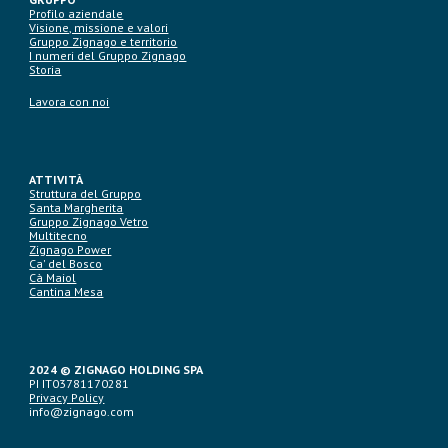
Profilo aziendale
Visione, missione e valori
Gruppo Zignago e territorio
I numeri del Gruppo Zignago
Storia
Lavora con noi
ATTIVITÀ
Struttura del Gruppo
Santa Margherita
Gruppo Zignago Vetro
Multitecno
Zignago Power
Ca' del Bosco
Cà Maiol
Cantina Mesa
2024 © ZIGNAGO HOLDING SPA
PI IT03781170281
Privacy Policy
info@zignago.com